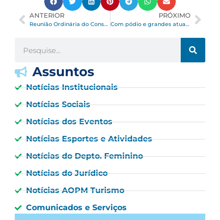
ANTERIOR
PRÓXIMO
Reunião Ordinária do Conselho Deliberativo da AOPM, às 19h e Reunião Extraordinária do Conselho Deliberativo da AOPM, às 20h, dia 16 de abril, no Salão Vitória
Com pódio e grandes atuações, AOPM brilha no Circuito Damas da FPT
Assuntos
Notícias Institucionais
Notícias Sociais
Notícias dos Eventos
Notícias Esportes e Atividades
Notícias do Depto. Feminino
Notícias do Jurídico
Notícias AOPM Turismo
Comunicados e Serviços