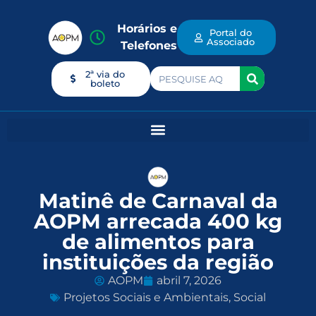
Horários e
Portal do
Associado
Telefones
2ª via do
boleto
Matinê de Carnaval da
AOPM arrecada 400 kg
de alimentos para
instituições da região
AOPM
abril 7, 2026
Projetos Sociais e Ambientais
,
Social