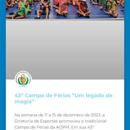
43º Campo de Férias “Um legado de
magia”
Na semana de 11 a 15 de dezembro de 2023, a
Diretoria de Esportes promoveu o tradicional
Campo de Férias da AOPM. Em sua 43ª