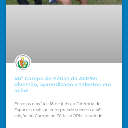
46º Campo de Férias da AOPM:
diversão, aprendizado e talentos em
ação!
Entre os dias 14 e 18 de julho, a Diretoria de
Esportes realizou com grande sucesso a 46º
edição do Campo de Férias AOPM, reunindo