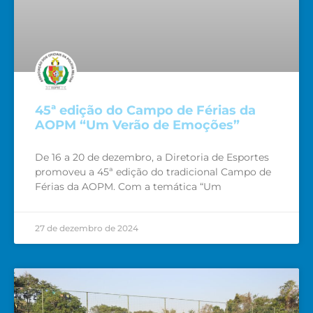
45ª edição do Campo de Férias da
AOPM “Um Verão de Emoções”
De 16 a 20 de dezembro, a Diretoria de Esportes
promoveu a 45ª edição do tradicional Campo de
Férias da AOPM. Com a temática “Um
27 de dezembro de 2024