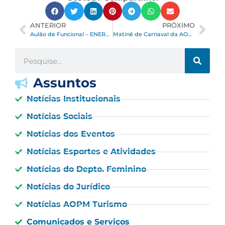
ANTERIOR
PRÓXIMO
Aulão de Funcional – ENERGIA QUE CONTAGIA!
Matinê de Carnaval da AOPM arrecada 400 kg de alimentos para instituições da região
Assuntos
Notícias Institucionais
Notícias Sociais
Notícias dos Eventos
Notícias Esportes e Atividades
Notícias do Depto. Feminino
Notícias do Jurídico
Notícias AOPM Turismo
Comunicados e Serviços