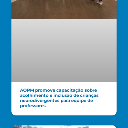
AOPM promove capacitação sobre
acolhimento e inclusão de crianças
neurodivergentes para equipe de
professores