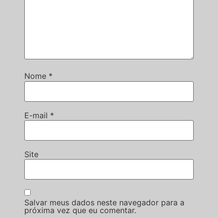
Nome
*
E-mail
*
Site
Salvar meus dados neste navegador para a
próxima vez que eu comentar.