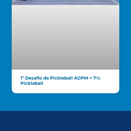
1º Desafio de Pickleball AOPM × 7½
Pickleball