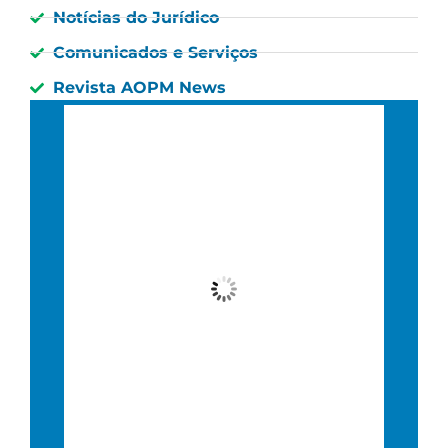
Notícias do Jurídico
Comunicados e Serviços
Revista AOPM News
São Paulo, BR
3:46 am,
03 : 46, 9 agosto, 2026
24
°C
Céu Limpo
Wind Gust:
10 Km/h
Clouds:
0%
Visibility:
10 km
Sunrise:
6:36 am
Sunset:
5:47 pm
61 %
8 Km/h