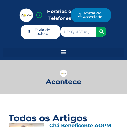
Horários e
Portal do
Associado
Telefones
2ª via do
boleto
Acontece
Todos os Artigos
Chá Beneficente AOPM