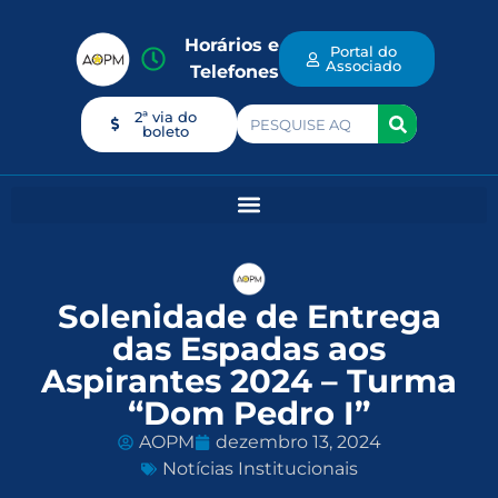
Horários e
Portal do
Associado
Telefones
2ª via do
boleto
Solenidade de Entrega
das Espadas aos
Aspirantes 2024 – Turma
“Dom Pedro I”
AOPM
dezembro 13, 2024
Notícias Institucionais