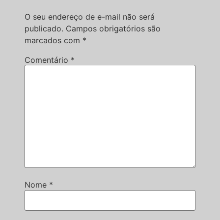
O seu endereço de e-mail não será
publicado.
Campos obrigatórios são
marcados com
*
Comentário
*
Nome
*