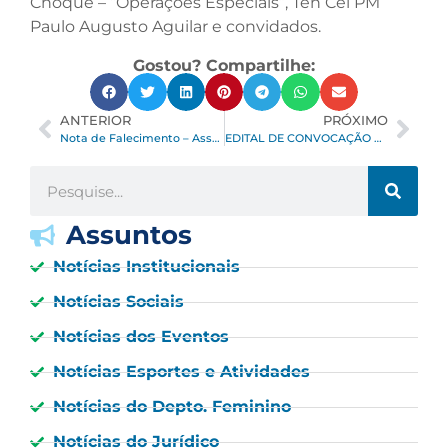
Choque – “Operações Especiais”, Ten Cel PM
Paulo Augusto Aguilar e convidados.
Gostou? Compartilhe:
ANTERIOR
PRÓXIMO
Nota de Falecimento – Associado Renaldo Pizzimenti
EDITAL DE CONVOCAÇÃO REUNIÃO ORDINÁRIA DO CONSELHO DELIBERATIVO DA AOPM, DIA 20 DE JUNHO DE 2024, ÀS 19H, NO SALÃO VITÓRIA
Assuntos
Notícias Institucionais
Notícias Sociais
Notícias dos Eventos
Notícias Esportes e Atividades
Notícias do Depto. Feminino
Notícias do Jurídico