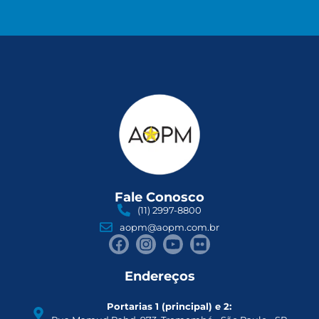
Fale Conosco
(11) 2997-8800
aopm@aopm.com.br
Endereços
Portarias 1 (principal) e 2: