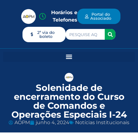
Horários e
Portal do
Associado
Telefones
2ª via do
boleto
Solenidade de
encerramento do Curso
de Comandos e
Operações Especiais I-24
AOPM
junho 4, 2024
Notícias Institucionais