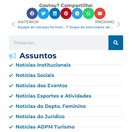
Gostou? Compartilhe:
ANTERIOR
PRÓXIMO
Equipe de natação formativa da AOPM participa da Liga Nescau
1ª Etapa do Interclubes de Pickleball 2026
Assuntos
Notícias Institucionais
Notícias Sociais
Notícias dos Eventos
Notícias Esportes e Atividades
Notícias do Depto. Feminino
Notícias do Jurídico
Notícias AOPM Turismo