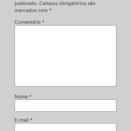
publicado.
Campos obrigatórios são
marcados com
*
Comentário
*
Nome
*
E-mail
*