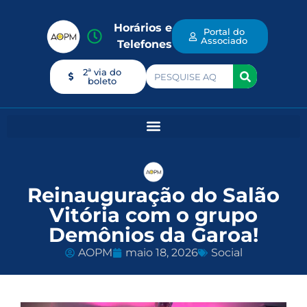
Horários e
Portal do
Associado
Telefones
2ª via do
boleto
Reinauguração do Salão
Vitória com o grupo
Demônios da Garoa!
AOPM
maio 18, 2026
Social