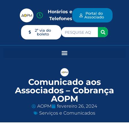
Horários e
Portal do
Associado
Telefones
2ª via do
boleto
Comunicado aos
Associados – Cobrança
AOPM
AOPM
fevereiro 26, 2024
Serviços e Comunicados