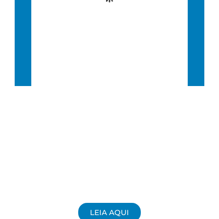
Wind Gust:
27 Km/h
Clouds:
54%
Visibility:
10 km
Sunrise:
6:38 am
Sunset:
5:46 pm
53 %
16 Km/h
LEIA AQUI