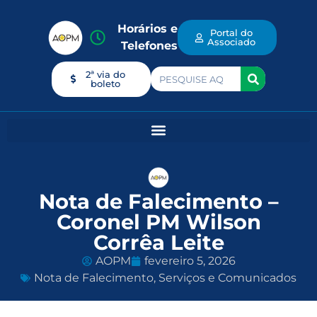
Horários e
Portal do
Associado
Telefones
2ª via do
boleto
Nota de Falecimento –
Coronel PM Wilson
Corrêa Leite
AOPM
fevereiro 5, 2026
Nota de Falecimento
,
Serviços e Comunicados