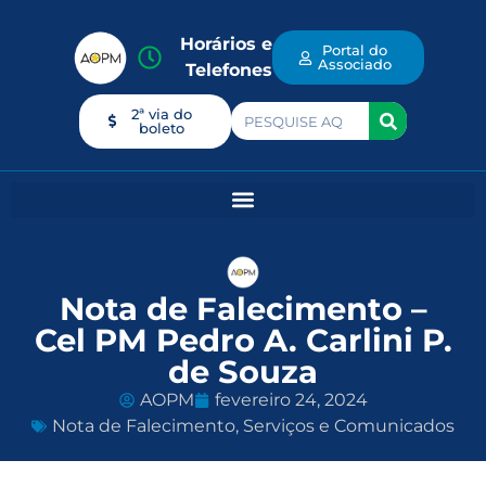
Horários e
Portal do
Associado
Telefones
2ª via do
boleto
Nota de Falecimento –
Cel PM Pedro A. Carlini P.
de Souza
AOPM
fevereiro 24, 2024
Nota de Falecimento
,
Serviços e Comunicados