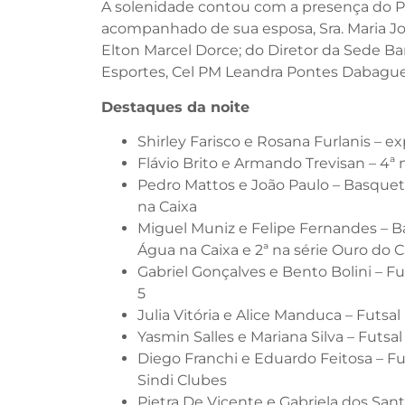
A solenidade contou com a presença do P
acompanhado de sua esposa, Sra. Maria Jos
Elton Marcel Dorce; do Diretor da Sede Bar
Esportes, Cel PM Leandra Pontes Dabague
Destaques da noite
Shirley Farisco e Rosana Furlanis – e
Flávio Brito e Armando Trevisan – 4ª
Pedro Mattos e João Paulo – Basquet
na Caixa
Miguel Muniz e Felipe Fernandes – B
Água na Caixa e 2ª na série Ouro do
Gabriel Gonçalves e Bento Bolini – F
5
Julia Vitória e Alice Manduca – Futs
Yasmin Salles e Mariana Silva – Futs
Diego Franchi e Eduardo Feitosa – F
Sindi Clubes
Pietra De Vicente e Gabriela dos Sant