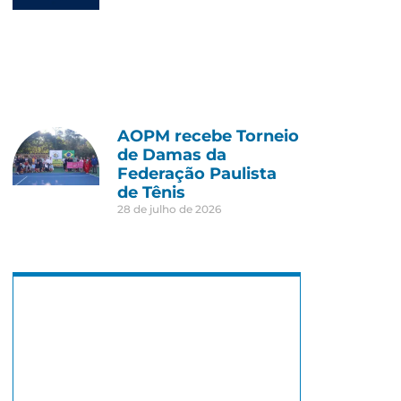
AOPM recebe Torneio
de Damas da
Federação Paulista
de Tênis
28 de julho de 2026
São Paulo, BR
4:48 pm,
16 : 48, 7 agosto, 2026
23
°C