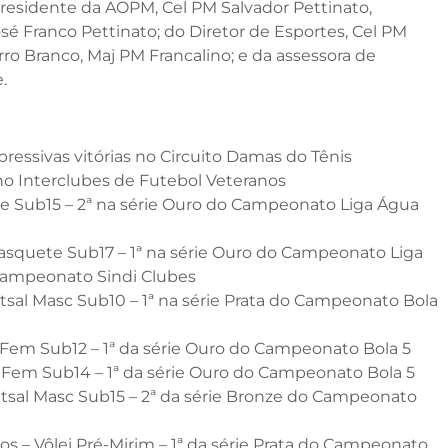
residente da AOPM, Cel PM Salvador Pettinato,
é Franco Pettinato; do Diretor de Esportes, Cel PM
ro Branco, Maj PM Francalino; e da assessora de
.
xpressivas vitórias no Circuito Damas do Tênis
 no Interclubes de Futebol Veteranos
e Sub15 – 2ª na série Ouro do Campeonato Liga Água
asquete Sub17 – 1ª na série Ouro do Campeonato Liga
 Campeonato Sindi Clubes
utsal Masc Sub10 – 1ª na série Prata do Campeonato Bola
al Fem Sub12 – 1ª da série Ouro do Campeonato Bola 5
al Fem Sub14 – 1ª da série Ouro do Campeonato Bola 5
utsal Masc Sub15 – 2ª da série Bronze do Campeonato
os – Vôlei Pré-Mirim – 1ª da série Prata do Campeonato