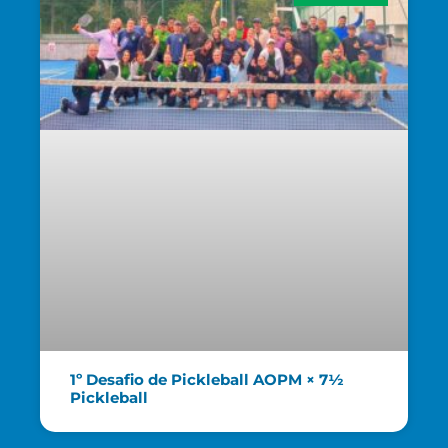
1º Desafio de Pickleball AOPM × 7½
Pickleball