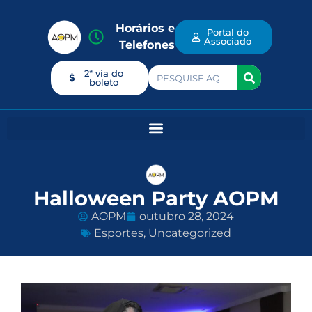
Horários e
Portal do
Associado
Telefones
2ª via do
boleto
Halloween Party AOPM
AOPM
outubro 28, 2024
Esportes
,
Uncategorized