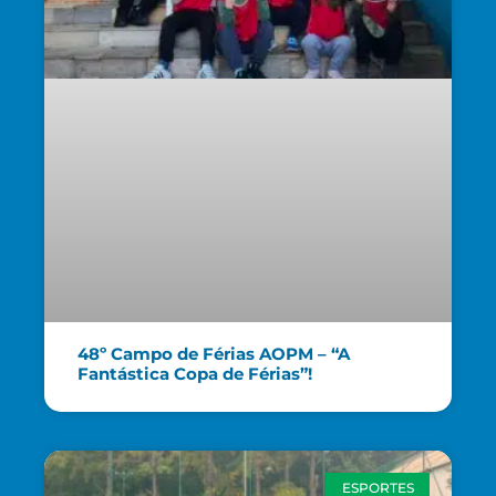
48º Campo de Férias AOPM – “A
Fantástica Copa de Férias”!
ESPORTES