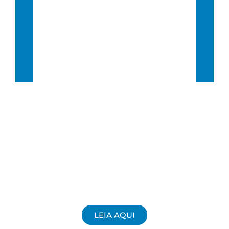
Clouds:
52%
Visibility:
10 km
Sunrise:
6:38 am
Sunset:
5:46 pm
62 %
8 Km/h
LEIA AQUI