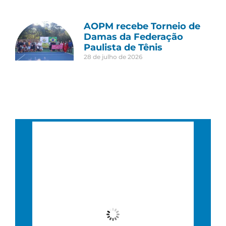
AOPM recebe Torneio de
Damas da Federação
Paulista de Tênis
28 de julho de 2026
São Paulo, BR
8:36 pm,
20 : 36, 6 agosto, 2026
23
°C
Nublado
Wind Gust:
8 Km/h