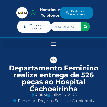
Horários e
Portal do
Associado
Telefones
2ª via do
boleto
Departamento Feminino
realiza entrega de 526
peças ao Hospital
Cachoeirinha
AOPM
julho 16, 2025
Feminino
,
Projetos Sociais e Ambientais