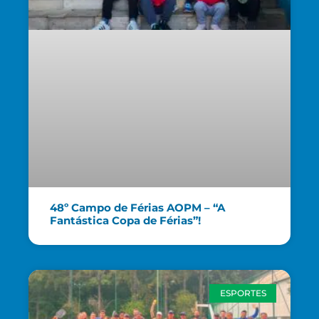
48º Campo de Férias AOPM – “A
Fantástica Copa de Férias”!
ESPORTES