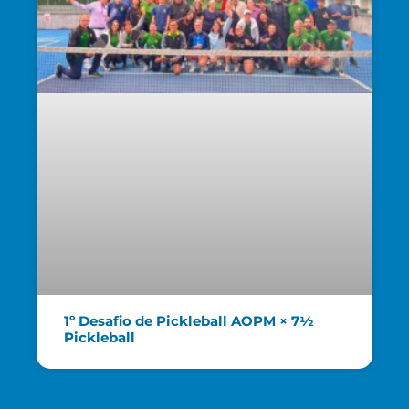
1º Desafio de Pickleball AOPM × 7½
Pickleball