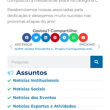
conquistou a medalha de prata na categoria C.
Parabenizamos nossas associadas pela
dedicação e desejamos muito sucesso nas
próximas etapas do ano!
Gostou? Compartilhe:
ANTERIOR
PRÓXIMO
AOPM recebe Presidente e diretor-executivo do Sindi Clubes
Projeto Formiguinhas entrega 1.418 peças a hospitais e colaboradores
Assuntos
Notícias Institucionais
Notícias Sociais
Notícias dos Eventos
Notícias Esportes e Atividades