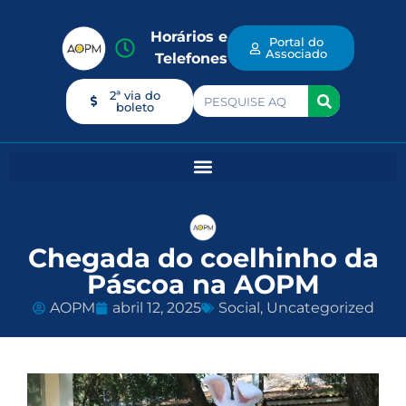
Horários e
Portal do
Associado
Telefones
2ª via do
boleto
Chegada do coelhinho da
Páscoa na AOPM
AOPM
abril 12, 2025
Social
,
Uncategorized