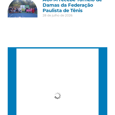
Damas da Federação
Paulista de Tênis
28 de julho de 2026
São Paulo, BR
8:36 pm,
20 : 36, 5 agosto, 2026
23
°C
Nublado
Wind Gust:
4 Km/h
Clouds:
81%
Visibility:
10 km