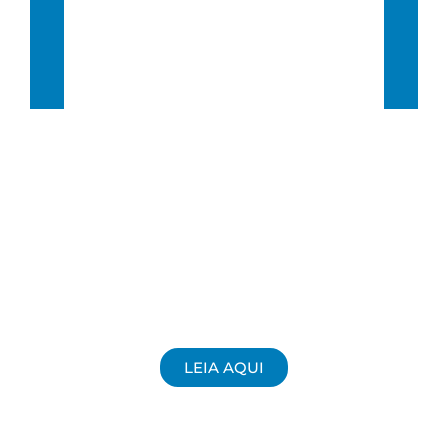
Sunrise:
6:39 am
Sunset:
5:45 pm
62 %
5 Km/h
LEIA AQUI