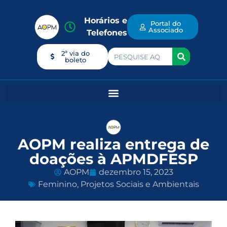
Horários e
Portal do
Associado
Telefones
2ª via do
boleto
AOPM realiza entrega de
doações à APMDFESP
AOPM
dezembro 15, 2023
Feminino
,
Projetos Sociais e Ambientais