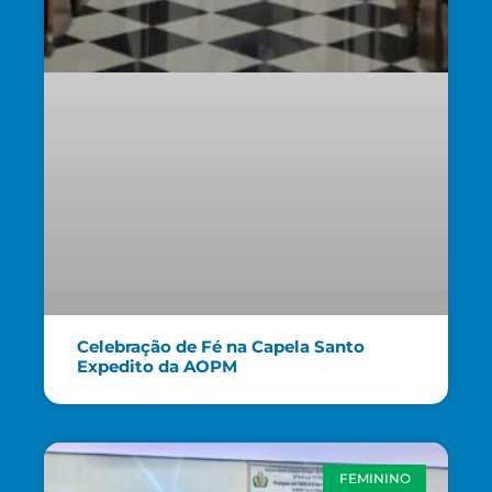
Celebração de Fé na Capela Santo
Expedito da AOPM
FEMININO