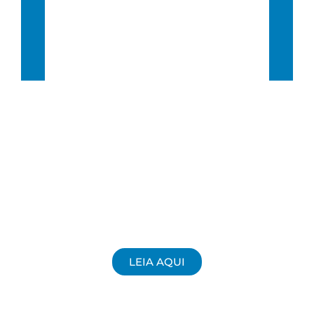
Sunrise:
6:37 am
Sunset:
5:47 pm
72 %
10 Km/h
LEIA AQUI