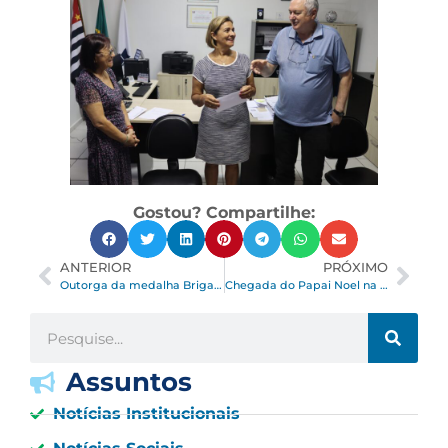
Gostou? Compartilhe:
ANTERIOR
PRÓXIMO
Outorga da medalha Brigadeiro Tobias
Chegada do Papai Noel na AOPM
Assuntos
Notícias Institucionais