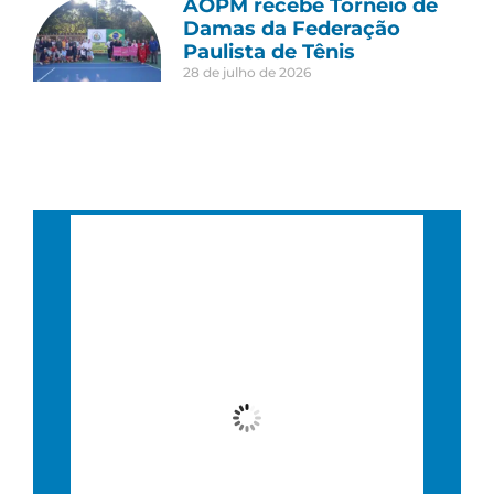
AOPM recebe Torneio de
Damas da Federação
Paulista de Tênis
28 de julho de 2026
São Paulo, BR
12:11 pm,
12 : 11, 8 agosto, 2026
25
°C
Céu Limpo
Wind Gust:
14 Km/h
Clouds:
0%
Visibility:
10 km