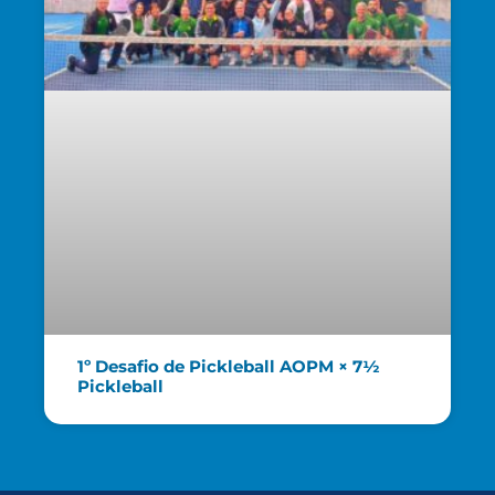
1º Desafio de Pickleball AOPM × 7½
Pickleball