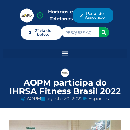
Horários e
Portal do
Associado
Telefones
2ª via do
boleto
AOPM participa do
IHRSA Fitness Brasil 2022
AOPM
agosto 20, 2022
Esportes