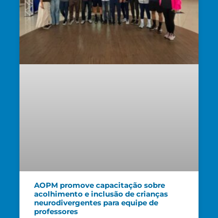
AOPM promove capacitação sobre
acolhimento e inclusão de crianças
neurodivergentes para equipe de
professores