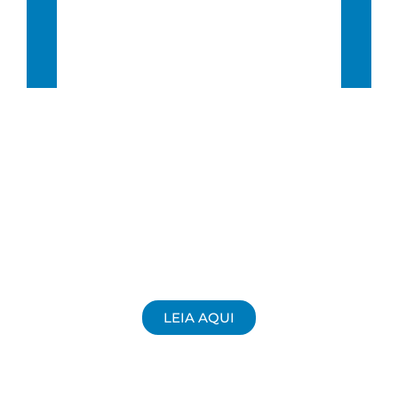
Sunset:
5:47 pm
61 %
8 Km/h
LEIA AQUI