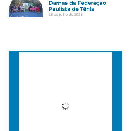
Damas da Federação
Paulista de Tênis
28 de julho de 2026
São Paulo, BR
3:43 am,
03 : 43, 9 agosto, 2026
24
°C
Céu Limpo
Wind Gust:
10 Km/h
Clouds:
0%
Visibility:
10 km
Sunrise:
6:36 am