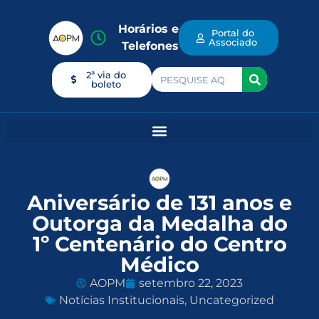
Horários e
Portal do
Associado
Telefones
2ª via do
boleto
Aniversário de 131 anos e
Outorga da Medalha do
1º Centenário do Centro
Médico
AOPM
setembro 22, 2023
Notícias Institucionais
,
Uncategorized