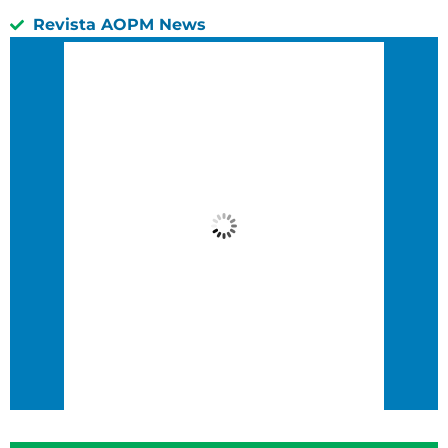
Revista AOPM News
São Paulo, BR
5:07 am,
05 : 07, 9 agosto, 2026
24
°C
Algumas Nuvens
Wind Gust:
3 Km/h
Clouds:
16%
Visibility:
10 km
Sunrise:
6:36 am
Sunset:
5:47 pm
60 %
2 Km/h