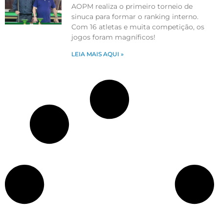
AOPM realiza o primeiro torneio de
sinuca para formar o ranking interno.
Com 16 atletas e muita competição, os
jogos foram magníficos!
LEIA MAIS AQUI »