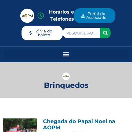
Horários e
Portal do
Associado
Telefones
2ª via do
boleto
Brinquedos
Chegada do Papai Noel na
AOPM