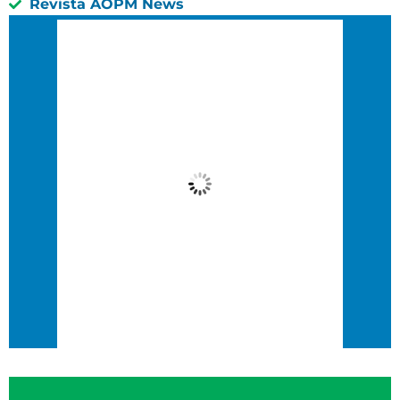
Revista AOPM News
São Paulo, BR
4:20 am,
04 : 20, 6 agosto, 2026
17
°C
Chuva Leve
Wind Gust:
24 Km/h
Clouds:
5%
Visibility:
10 km
Sunrise:
6:38 am
Sunset:
5:46 pm
94 %
8 Km/h