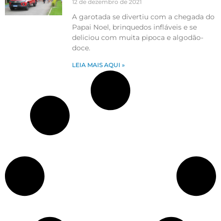
12 de dezembro de 2021
A garotada se divertiu com a chegada do
Papai Noel, brinquedos infláveis e se
deliciou com muita pipoca e algodão-
doce.
LEIA MAIS AQUI »