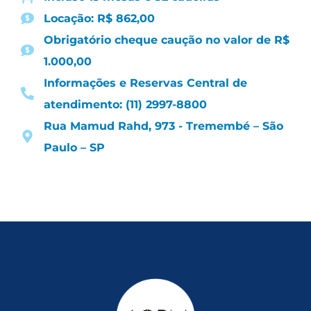
Locação: R$ 862,00
Obrigatório cheque caução no valor de R$
1.000,00
Informações e Reservas Central de
atendimento: (11) 2997-8800
Rua Mamud Rahd, 973 - Tremembé – São
Paulo – SP