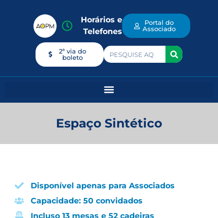
Horários e
Portal do
Associado
Telefones
2ª via do
boleto
Espaço Sintético
Disponível apenas para Associados
Capacidade: 50 convidados
Incluso 13 mesas e 52 cadeiras