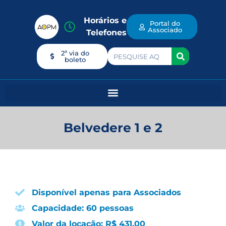
Horários e
Portal do
Associado
Telefones
2ª via do
boleto
Belvedere 1 e 2
Disponível apenas para Associados
Capacidade: 60 pessoas
Valor da locação: R$ 431,00