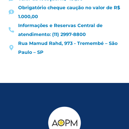
Obrigatório cheque caução no valor de R$
1.000,00
Informações e Reservas Central de
atendimento: (11) 2997-8800
Rua Mamud Rahd, 973 - Tremembé – São
Paulo – SP