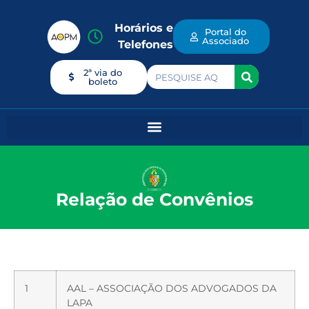
Horários e
Portal do
Associado
Telefones
2ª via do
boleto
Relação de Convênios
1
AAL – ASSOCIAÇÃO DOS ADVOGADOS DA
LAPA