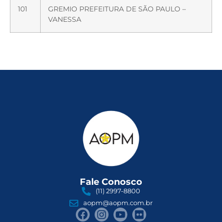
101
GREMIO PREFEITURA DE SÃO PAULO –
VANESSA
Fale Conosco
(11) 2997-8800
aopm@aopm.com.br