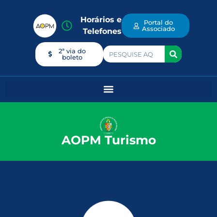
Horários e
Portal do
Associado
Telefones
2ª via do
boleto
AOPM Turismo