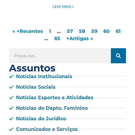
LEIA MAIS »
« +Recentes
1
…
57
58
59
60
61
…
65
+Antigas »
Assuntos
Notícias Institucionais
Notícias Sociais
Notícias Esportes e Atividades
Notícias do Depto. Feminino
Notícias do Jurídico
Comunicados e Serviços