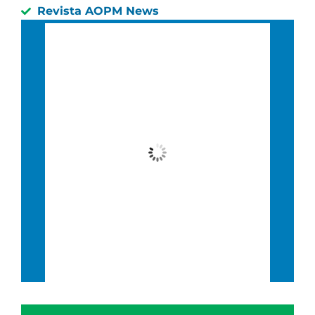
Revista AOPM News
São Paulo, BR
8:37 pm,
20 : 37, 5 agosto, 2026
23
°C
Nublado
Wind Gust:
4 Km/h
Clouds:
81%
Visibility:
10 km
Sunrise:
6:39 am
Sunset:
5:45 pm
62 %
5 Km/h