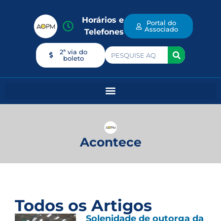
Horários e
Portal do
Associado
Telefones
2ª via do
boleto
Acontece
Todos os Artigos
Solenidade de outorga da