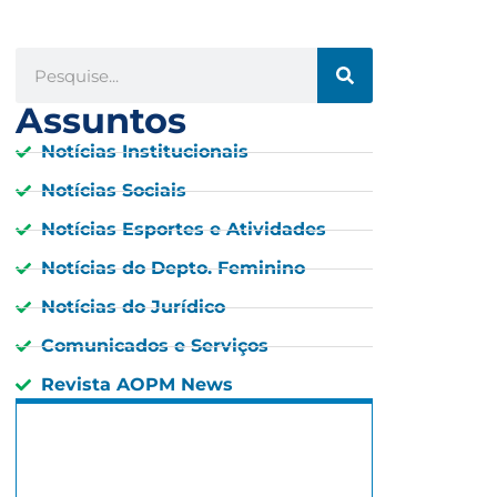
Assuntos
Notícias Institucionais
Notícias Sociais
Notícias Esportes e Atividades
Notícias do Depto. Feminino
Notícias do Jurídico
Comunicados e Serviços
Revista AOPM News
São Paulo, BR
3:35 am,
03 : 35, 7 agosto, 2026