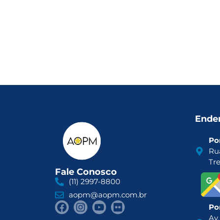
Ende
Por
Ru
Tr
Fale Conosco
(11) 2997-8800
aopm@aopm.com.br
Por
Av.