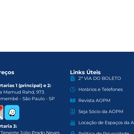
reços
Links Úteis
2ª VIA DO BOLETO
tarias 1 (principal) e 2:
Horários e Telefones
a Mamud Rahd, 973.
emembé - São Paulo - SP
Revista AOPM
Seja Sócio da AOPM
Locação de Espaços da
taria 3:
 Tenente Júlio Prado Neves,
Política de Privacidade