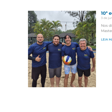
10ª 
3 de j
Nos di
Master
LEIA M