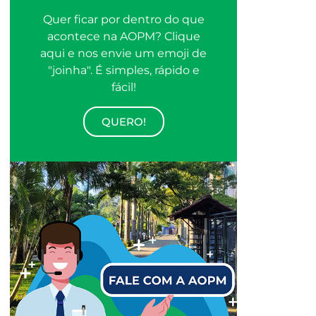
Quer ficar por dentro do que
acontece na AOPM? Clique
aqui e nos envie um emoji de
"joinha". É simples, rápido e
fácil!
QUERO!