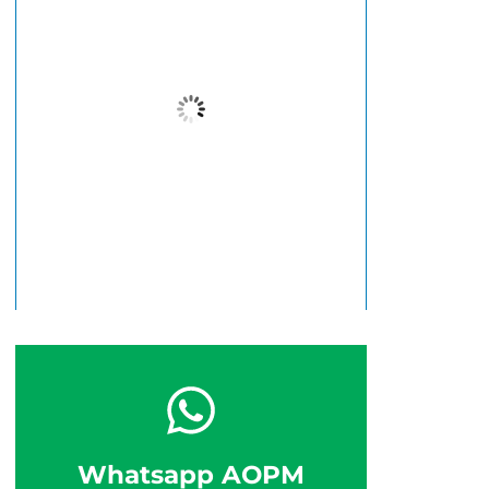
22
°C
Céu Limpo
Wind Gust:
14 Km/h
Clouds:
1%
Visibility:
10 km
Sunrise:
6:38 am
Sunset:
5:46 pm
60 %
14 Km/h
Whatsapp AOPM