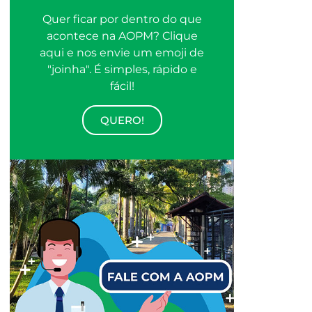
Quer ficar por dentro do que
acontece na AOPM? Clique
aqui e nos envie um emoji de
"joinha". É simples, rápido e
fácil!
QUERO!