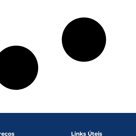
reços
Links Úteis