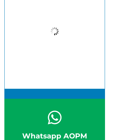
22
°C
Nublado
Wind Gust:
14 Km/h
Clouds:
98%
Visibility:
10 km
Sunrise:
6:38 am
Sunset:
5:46 pm
59 %
14 Km/h
Whatsapp AOPM