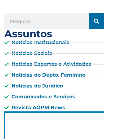
Assuntos
Notícias Institucionais
Notícias Sociais
Notícias Esportes e Atividades
Notícias do Depto. Feminino
Notícias do Jurídico
Comunicados e Serviços
Revista AOPM News
São Paulo, BR
12:24 am,
00 : 24, 7 agosto, 2026