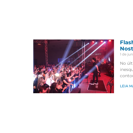
Flas
Nost
1 de ju
No úl
inesqu
conto
LEIA M