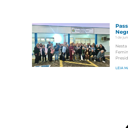
Pass
Neg
1 de ju
Nesta 
Femin
Presid
LEIA M