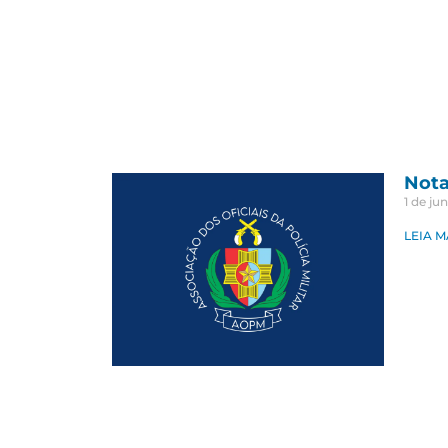
Nota
1 de ju
LEIA M