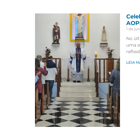
Cele
AO
1 de ju
No úl
uma e
reflex
LEIA M