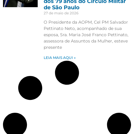
dos 79 anos do Círculo Militar
de São Paulo
27 de maio de 2026
O Presidente da AOPM, Cel PM Salvador
Pettinato Neto, acompanhado de sua
esposa, Sra. Maria José Franco Pettinato,
assessora de Assuntos da Mulher, esteve
presente
LEIA MAIS AQUI »