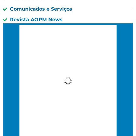
Comunicados e Serviços
Revista AOPM News
São Paulo, BR
1:04 am,
01 : 04, 8 agosto, 2026
19
°C
Nublado
Wind Gust:
11 Km/h
Clouds:
78%
Visibility:
10 km
Sunrise:
6:37 am
Sunset:
5:47 pm
88 %
11 Km/h