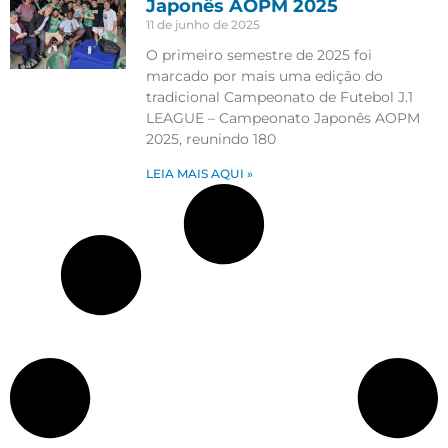
Japonês AOPM 2025
11 de junho de 2025
O primeiro semestre de 2025 foi
marcado por mais uma edição do
tradicional Campeonato de Futebol J.1
LEAGUE – Campeonato Japonês AOPM
2025, reunindo 180
LEIA MAIS AQUI »