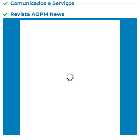
Comunicados e Serviços
Revista AOPM News
São Paulo, BR
12:50 pm,
12 : 50, 8 agosto, 2026
28
°C
Céu Limpo
Wind Gust:
14 Km/h
Clouds:
0%
Visibility:
10 km
Sunrise:
6:37 am
Sunset:
5:47 pm
63 %
14 Km/h