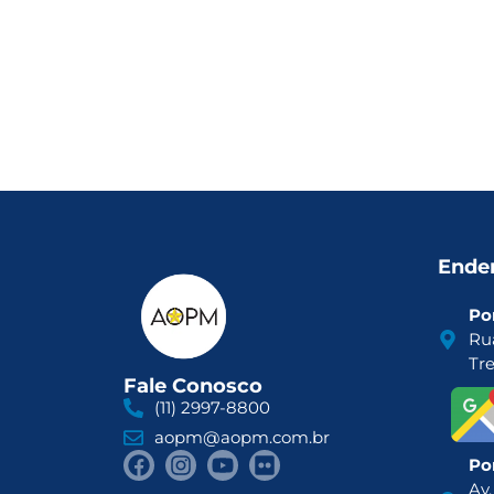
Ende
Por
Ru
Tr
Fale Conosco
(11) 2997-8800
aopm@aopm.com.br
Por
Av.