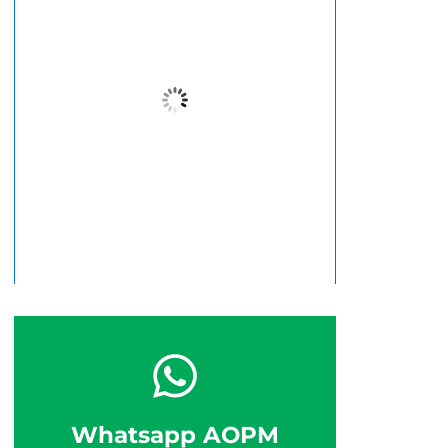
28
°C
Nublado
Wind Gust:
24 Km/h
Clouds:
54%
Visibility:
10 km
Sunrise:
6:38 am
Sunset:
5:46 pm
48 %
24 Km/h
Whatsapp AOPM