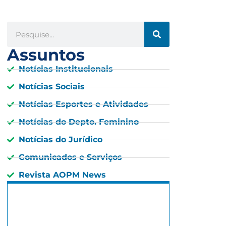
Assuntos
Notícias Institucionais
Notícias Sociais
Notícias Esportes e Atividades
Notícias do Depto. Feminino
Notícias do Jurídico
Comunicados e Serviços
Revista AOPM News
São Paulo, BR
1:30 pm,
13 : 30, 6 agosto, 2026