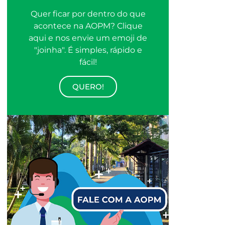
Quer ficar por dentro do que
acontece na AOPM? Clique
aqui e nos envie um emoji de
"joinha". É simples, rápido e
fácil!
QUERO!