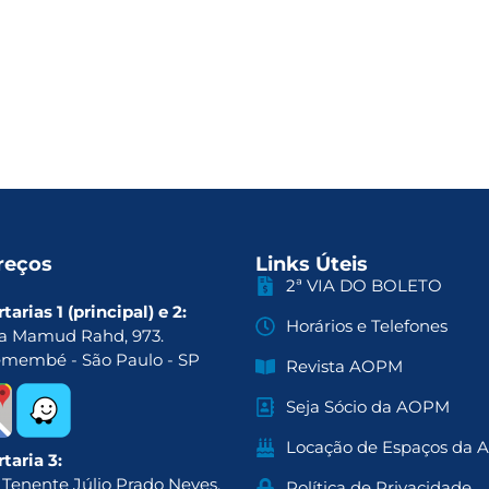
reços
Links Úteis
2ª VIA DO BOLETO
tarias 1 (principal) e 2:
Horários e Telefones
a Mamud Rahd, 973.
emembé - São Paulo - SP
Revista AOPM
Seja Sócio da AOPM
Locação de Espaços da
taria 3:
 Tenente Júlio Prado Neves,
Política de Privacidade