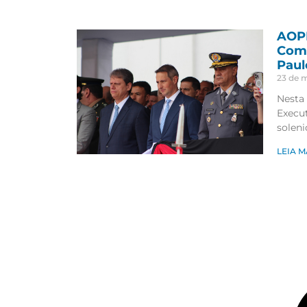
AOPM
Coma
Paul
23 de 
Nesta 
Execu
solen
LEIA M