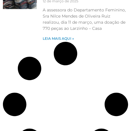
12 de março de 2025
A assessora do Departamento Feminino,
Sra Nilce Mendes de Oliveira Ruiz
realizou, dia 11 de março, uma doação de
770 peças ao Larzinho – Casa
LEIA MAIS AQUI »