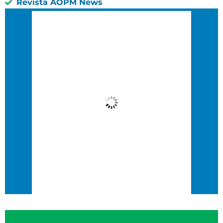
Revista AOPM News
São Paulo, BR
4:35 pm,
16 : 35, 10 agosto, 2026
16
°C
Nublado
Wind Gust:
8 Km/h
Clouds:
98%
Visibility:
10 km
Sunrise:
6:36 am
Sunset:
5:47 pm
84 %
3 Km/h