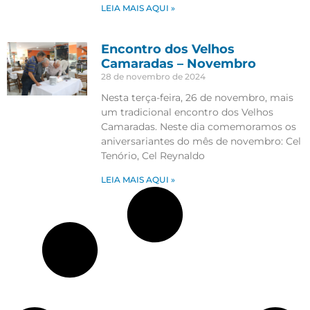
LEIA MAIS AQUI »
Encontro dos Velhos
Camaradas – Novembro
28 de novembro de 2024
Nesta terça-feira, 26 de novembro, mais
um tradicional encontro dos Velhos
Camaradas. Neste dia comemoramos os
aniversariantes do mês de novembro: Cel
Tenório, Cel Reynaldo
LEIA MAIS AQUI »