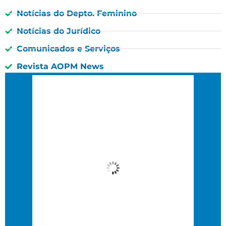
Notícias do Depto. Feminino
Notícias do Jurídico
Comunicados e Serviços
Revista AOPM News
São Paulo, BR
12:42 am,
00 : 42, 9 agosto, 2026
24
°C
Nuvens Dispersas
Wind Gust:
11 Km/h
Clouds:
25%
Visibility:
10 km
Sunrise:
6:36 am
Sunset:
5:47 pm