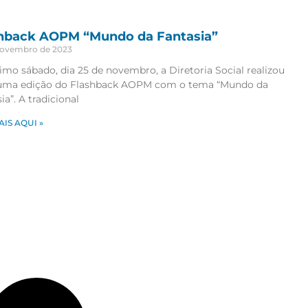
hback AOPM “Mundo da Fantasia”
novembro de 2023
imo sábado, dia 25 de novembro, a Diretoria Social realizou
uma edição do Flashback AOPM com o tema “Mundo da
ia”. A tradicional
AIS AQUI »