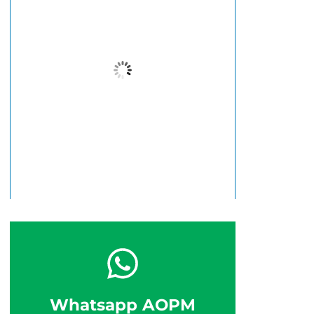
27
°C
Nublado
Wind Gust:
3 Km/h
Clouds:
99%
Visibility:
10 km
Sunrise:
6:38 am
Sunset:
5:46 pm
61 %
2 Km/h
Whatsapp AOPM