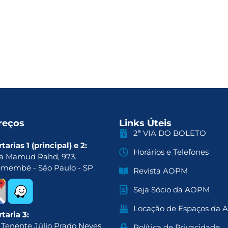
reços
Links Úteis
2ª VIA DO BOLETO
tarias 1 (principal) e 2:
Horários e Telefones
a Mamud Rahd, 973.
emembé - São Paulo - SP
Revista AOPM
Seja Sócio da AOPM
Locação de Espaços da
taria 3:
 Tenente Júlio Prado Neves,
Política de Privacidade