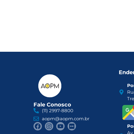
Ende
Por
Ru
Tr
Fale Conosco
(11) 2997-8800
aopm@aopm.com.br
Por
Av.