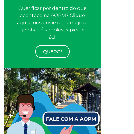
Quer ficar por dentro do que
acontece na AOPM? Clique
aqui e nos envie um emoji de
"joinha". É simples, rápido e
fácil!
QUERO!