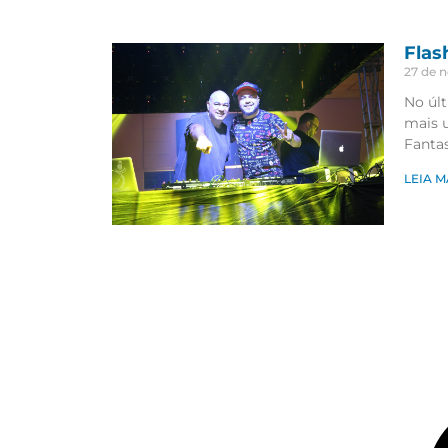
Flas
27 de 
No últ
mais 
Fantas
LEIA M