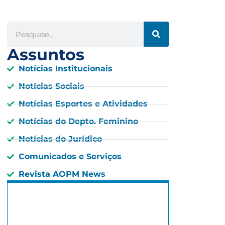
Assuntos
Notícias Institucionais
Notícias Sociais
Notícias Esportes e Atividades
Notícias do Depto. Feminino
Notícias do Jurídico
Comunicados e Serviços
Revista AOPM News
São Paulo, BR
1:43 pm,
13 : 43, 7 agosto, 2026