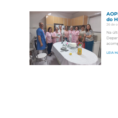
AOPM
do H
26 de 
Na últ
Depar
acomp
LEIA M