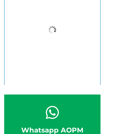
21
°C
Chuva Moderada
Wind Gust:
11 Km/h
Clouds:
100%
Visibility:
10 km
Sunrise:
6:38 am
Sunset:
5:46 pm
77 %
11 Km/h
Whatsapp AOPM