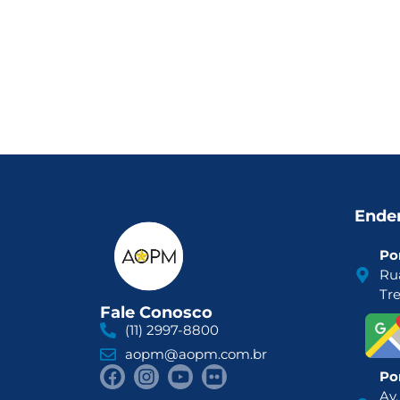
Ende
Por
Ru
Tr
Fale Conosco
(11) 2997-8800
aopm@aopm.com.br
Por
Av.