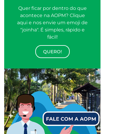
Quer ficar por dentro do que
acontece na AOPM? Clique
aqui e nos envie um emoji de
"joinha". É simples, rápido e
fácil!
QUERO!