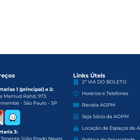
reços
Links Úteis
2ª VIA DO BOLETO
tarias 1 (principal) e 2:
Horários e Telefones
a Mamud Rahd, 973.
emembé - São Paulo - SP
Revista AOPM
Seja Sócio da AOPM
Locação de Espaços da
taria 3:
 Tenente Júlio Prado Neves,
Política de Privacidade