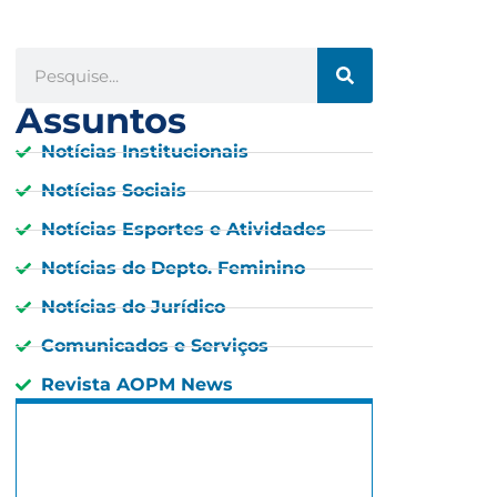
Assuntos
Notícias Institucionais
Notícias Sociais
Notícias Esportes e Atividades
Notícias do Depto. Feminino
Notícias do Jurídico
Comunicados e Serviços
Revista AOPM News
São Paulo, BR
8:03 pm,
20 : 03, 7 agosto, 2026