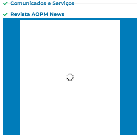
Comunicados e Serviços
Revista AOPM News
São Paulo, BR
3:43 am,
03 : 43, 9 agosto, 2026
24
°C
Céu Limpo
Wind Gust:
10 Km/h
Clouds:
0%
Visibility:
10 km
Sunrise:
6:36 am
Sunset:
5:47 pm
61 %
8 Km/h