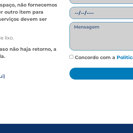
spaço, não fornecemos
er outro item para
 serviços devem ser
 lixo.
caso não haja retorno, a
a.
Concordo com a
Políti
ui)