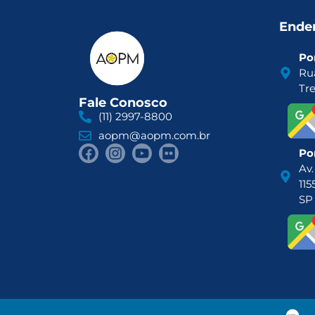
Ende
Por
Ru
Tr
Fale Conosco
(11) 2997-8800
aopm@aopm.com.br
Por
Av.
115
SP