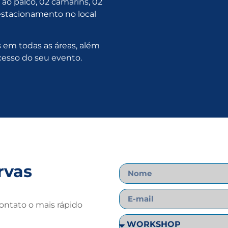
 ao palco, 02 camarins, 02
estacionamento no local
os em todas as áreas, além
cesso do seu evento.
rvas
ontato o mais rápido